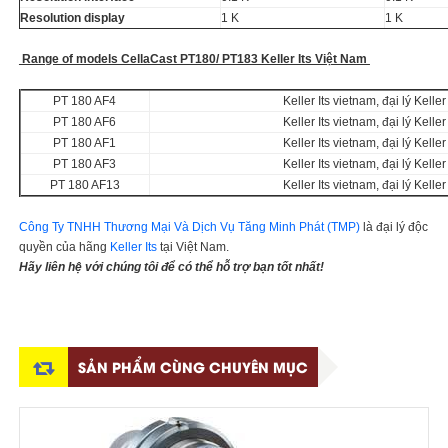
Resolution display
1 K
1 K
Range of models CellaCast PT180/ PT183 Keller Its Việt Nam
PT 180 AF4
Keller Its vietnam, đại lý Kell
PT 180 AF6
Keller Its vietnam, đại lý Kell
PT 180 AF1
Keller Its vietnam, đại lý Kell
PT 180 AF3
Keller Its vietnam, đại lý Kell
PT 180 AF13
Keller Its vietnam, đại lý Kell
Công Ty TNHH Thương Mại Và Dịch Vụ Tăng Minh Phát (TMP)
là đại lý độc
quyền của hãng
Keller Its
tại Việt Nam.
Hãy liên hệ với chúng tôi để có thể hỗ trợ bạn tốt nhất!
SẢN PHẨM CÙNG CHUYÊN MỤC