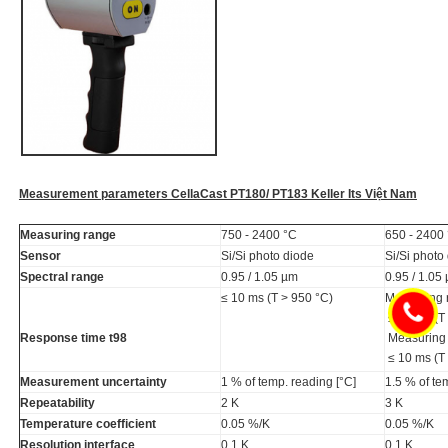
Measurement parameters CellaCast PT180/ PT183 Keller Its Việt Nam
Measuring range
750 - 2400 °C
650 - 2400 
Sensor
Si/Si photo diode
Si/Si photo
Spectral range
0.95 / 1.05 µm
0.95 / 1.05
≤ 10 ms (T > 950 °C)
Measuring 
≤ 10 ms (T
Response time t98
Measuring 
≤ 10 ms (T
Measurement uncertainty
1 % of temp. reading [°C]
1.5 % of te
Repeatability
2 K
3 K
Temperature coefficient
0.05 %/K
0.05 %/K
Resolution interface
0.1 K
0.1 K