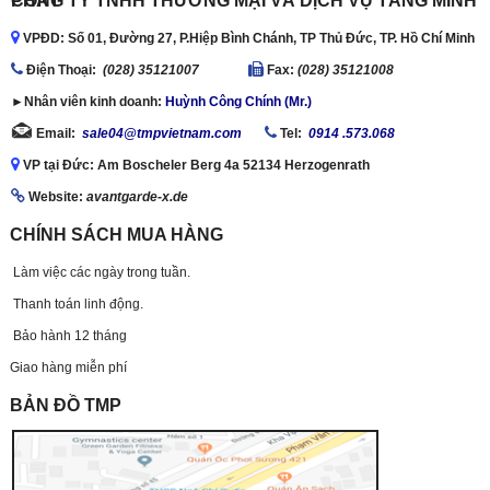
CÔNG TY TNHH THƯƠNG MẠI VÀ DỊCH VỤ TĂNG MINH PHÁT
VPĐD: Số 01, Đường 27, P.Hiệp Bình Chánh, TP Thủ Đức, TP. Hồ Chí Minh
Ðiện Thoại:
(028) 35121007
Fax:
(028) 35121008
►Nhân viên kinh doanh:
Huỳnh Công Chính (Mr.)
Email:
sale04@tmpvietnam.com
Tel:
0914 .573.068
VP tại Đức: Am Boscheler Berg 4a 52134 Herzogenrath
Website:
avantgarde-x.de
CHÍNH SÁCH MUA HÀNG
Làm việc các ngày trong tuần.
Thanh toán linh động.
Bảo hành 12 tháng
Giao hàng miễn phí
BẢN ĐỒ TMP