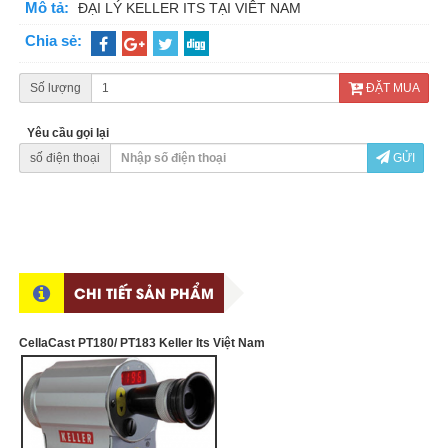
Mô tả:
ĐẠI LÝ KELLER ITS TẠI VIÊT NAM
Chia sẻ:
Số lượng
ĐẶT MUA
Yêu cầu gọi lại
số điện thoại
GỬI
CHI TIẾT SẢN PHẨM
CellaCast PT180/ PT183 Keller Its Việt Nam