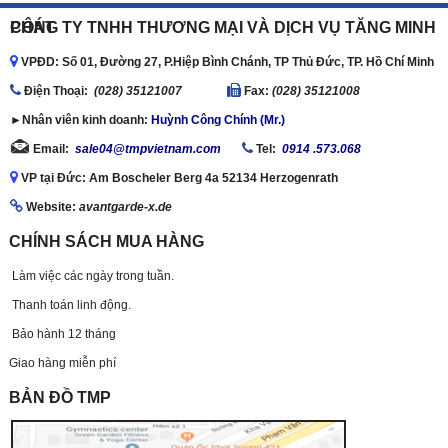
CÔNG TY TNHH THƯƠNG MẠI VÀ DỊCH VỤ TĂNG MINH PHÁT
VPĐD: Số 01, Đường 27, P.Hiệp Bình Chánh, TP Thủ Đức, TP. Hồ Chí Minh
Ðiện Thoại:
(028) 35121007
Fax:
(028) 35121008
►Nhân viên kinh doanh:
Huỳnh Công Chính (Mr.)
Email:
sale04@tmpvietnam.com
Tel:
0914 .573.068
VP tại Đức: Am Boscheler Berg 4a 52134 Herzogenrath
Website:
avantgarde-x.de
CHÍNH SÁCH MUA HÀNG
Làm việc các ngày trong tuần.
Thanh toán linh động.
Bảo hành 12 tháng
Giao hàng miễn phí
BẢN ĐỒ TMP