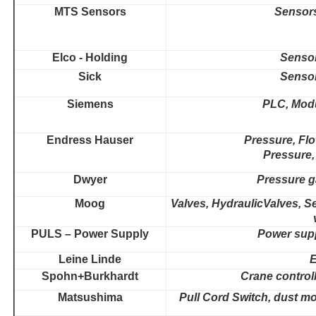
MTS Sensors
Sensors
Elco - Holding
Senso
Sick
Senso
Siemens
PLC, Modu
Endress Hauser
Pressure, Flo
Pressure,
Dwyer
Pressure g
Moog
Valves, HydraulicValves, Se
PULS – Power Supply
Power sup
Leine Linde
Spohn+Burkhardt
Crane control
Matsushima
Pull Cord Switch, dust mo