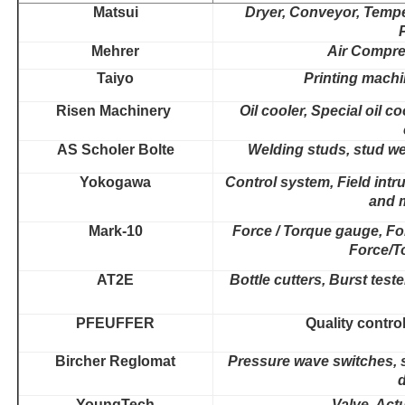
Matsui
Dryer, Conveyor, Tempe
Mehrer
Air Compre
Taiyo
Printing mach
Risen Machinery
Oil cooler, Special oil c
AS Scholer Bolte
Welding studs, stud we
Yokogawa
Control system, Field intr
and 
Mark-10
Force / Torque gauge, Fo
Force/T
AT2E
Bottle cutters, Burst test
PFEUFFER
Quality contro
Bircher Reglomat
Pressure wave switches, s
YoungTech
Valve, Act