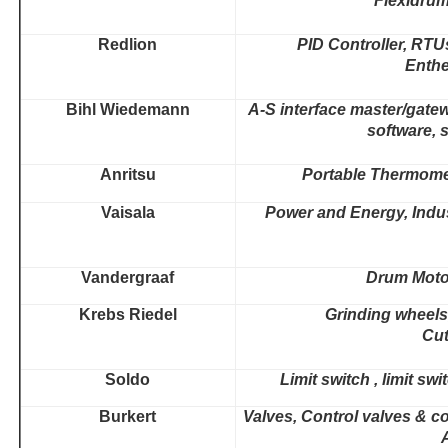
Flexidru
Redlion
PID Controller, RTU
Enthe
Bihl Wiedemann
A-S interface master/gatew
software,
Anritsu
Portable Thermome
Vaisala
Power and Energy, Indu
Vandergraaf
Drum Motor
Krebs Riedel
Grinding wheels
Cut
Soldo
Limit switch , limit sw
Burkert
Valves, Control valves & co