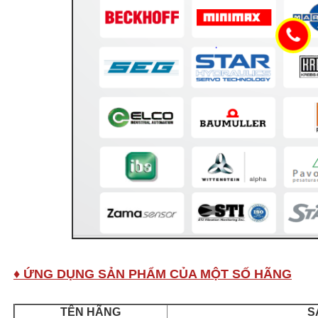
♦ ỨNG DỤNG SẢN PHẨM CỦA MỘT SỐ HÃNG
TÊN HÃNG
S