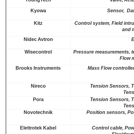
Kyowa
Sensor, Data
Kitz
Control system, Field intr
and 
Nidec Avtron
Wisecontrol
Pressure measurements, t
Flow 
Brooks Instruments
Mass Flow controlle
Nireco
Tension Sensors, T
Tens
Pora
Tension Sensors, T
Tens
Novotechnik
Position sensors, P
Elettrotek Kabel
Control cable, Pow