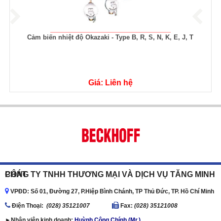
Cảm biến nhiệt độ Okazaki - Type B, R, S, N, K, E, J, T
Giá: Liên hệ
CÔNG TY TNHH THƯƠNG MẠI VÀ DỊCH VỤ TĂNG MINH PHÁT
VPĐD: Số 01, Đường 27, P.Hiệp Bình Chánh, TP Thủ Đức, TP. Hồ Chí Minh
Ðiện Thoại:
(028) 35121007
Fax:
(028) 35121008
►Nhân viên kinh doanh:
Huỳnh Công Chính (Mr.)