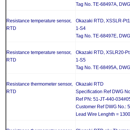
Tag No. TE-68497A, DW
Resistance temperature sensor,
Okazaki RTD, XSSLR-Pt10
RTD
1-S4
Tag No. TE-68497E, DW
Resistance temperature sensor,
Okazaki RTD, XSLR20-Pt1
RTD
1-S5
Tag No. TE-68495A, DW
Resistance thermometer sensor,
Okazaki RTD
RTD
Specification Ref DWG N
Ref PN: 51-JT-440-034#0
Customer Ref DWG No.: 5
Lead Wire Lenghth = 130