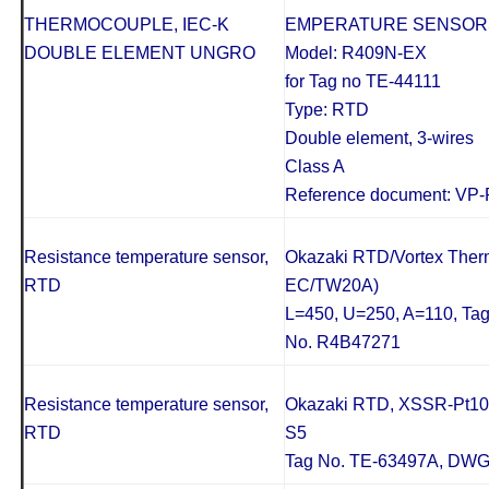
THERMOCOUPLE, IEC-K
EMPERATURE SENSOR
DOUBLE ELEMENT UNGRO
Model: R409N-EX
for Tag no TE-44111
Type: RTD
Double element, 3-wires
Class A
Reference document: VP
Resistance temperature sensor,
Okazaki RTD/Vortex Ther
RTD
EC/TW20A)
L=450, U=250, A=110, Ta
No. R4B47271
Resistance temperature sensor,
Okazaki RTD, XSSR-Pt100
RTD
S5
Tag No. TE-63497A, DW