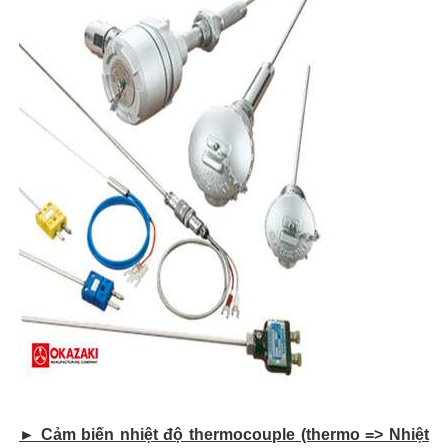
► Cảm biến nhiệt độ thermocouple (thermo => Nhiệt