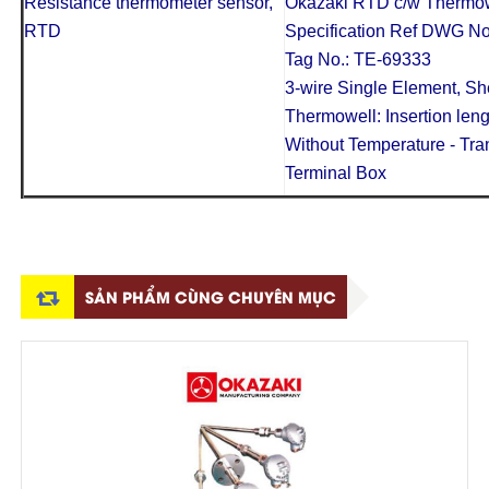
Resistance thermometer sensor,
Okazaki RTD c/w Thermo
RTD
Specification Ref DWG N
Tag No.: TE-69333
3-wire Single Element, S
Thermowell: Insertion le
Without Temperature - Tran
Terminal Box
SẢN PHẨM CÙNG CHUYÊN MỤC