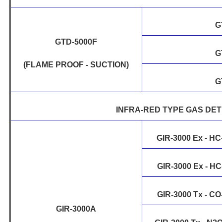
G
GTD-5000F
G
(FLAME PROOF - SUCTION)
G
INFRA-RED TYPE GAS DE
GIR-3000 Ex - H
GIR-3000 Ex - H
GIR-3000 Tx - C
GIR-3000A