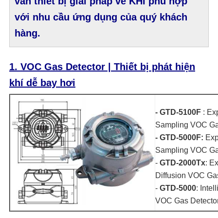
vấn thiết bị giải pháp về KHÍ phù hợp
với nhu cầu ứng dụng của quý khách
hàng.
1.
VOC Gas Detector | Thiết bị phát hiện
khí dễ bay hơi
- GTD-5100F
: Ex
Sampling VOC Ga
- GTD-5000F:
Exp
Sampling VOC Ga
-
GTD-2000Tx
: E
Diffusion VOC Ga
-
GTD-5000
: Inte
VOC Gas Detecto