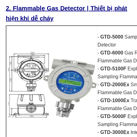
2.
Flammable Gas Detector | Thiết bị phát
hiện khí dễ cháy
-
GTD-5000
Sampl
Detector
-
GTD-6000
Gas R
Flammable Gas De
-
GTD-5100F
Expl
Sampling Flammab
-
GTD-2000Ex
Sma
Flammable Gas De
-
GTD-1000Ex
Tra
Flammable Gas De
-
GTD-5000F
Expl
Sampling Flammab
-
GTD-3000Ex
In