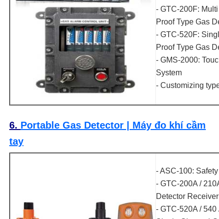
- GTC-200F: Mult
Proof Type Gas De
- GTC-520F: Sing
Proof Type Gas De
- GMS-2000: Touc
System
- Customizing typ
6.
Portable Gas Detector | Máy đo khí cầm
tay
- ASC-100: Safety
- GTC-200A / 210
Detector Receiver
- GTC-520A / 540 /