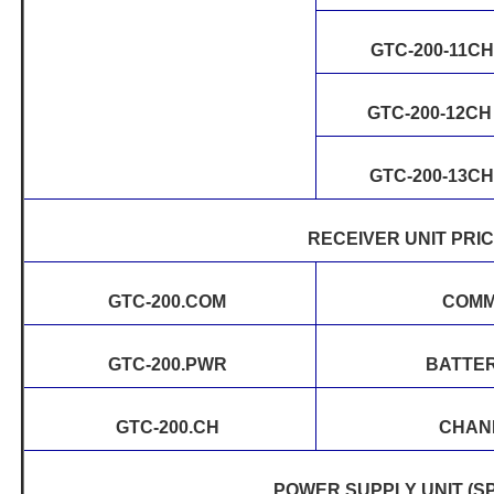
GTC-200-11CH
GTC-200-12C
GTC-200-13C
RECEIVER UNIT PRI
GTC-200.COM
COMM
GTC-200.PWR
BATTE
GTC-200.CH
CHAN
POWER SUPPLY UNIT (S