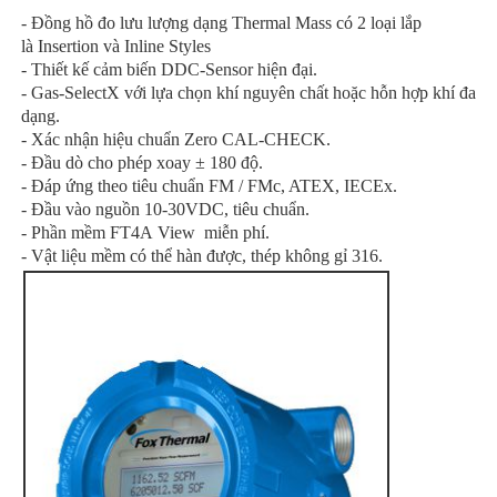
- Đồng hồ đo lưu lượng dạng Thermal Mass có 2 loại lắp
là Insertion và Inline Styles
- Thiết kế cảm biến DDC-Sensor hiện đại.
- Gas-SelectX với lựa chọn khí nguyên chất hoặc hỗn hợp khí đa
dạng.
- Xác nhận hiệu chuẩn Zero CAL-CHECK.
- Đầu dò cho phép xoay ± 180 độ.
- Đáp ứng theo tiêu chuẩn FM / FMc, ATEX, IECEx.
- Đầu vào nguồn 10-30VDC, tiêu chuẩn.
- Phần mềm FT4A View miễn phí.
- Vật liệu mềm có thể hàn được, thép không gỉ 316.