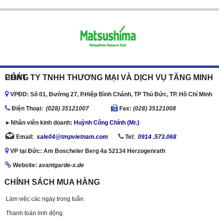
CÔNG TY TNHH THƯƠNG MẠI VÀ DỊCH VỤ TĂNG MINH PHÁT
VPĐD: Số 01, Đường 27, P.Hiệp Bình Chánh, TP Thủ Đức, TP. Hồ Chí Minh
Ðiện Thoại:
(028) 35121007
Fax:
(028) 35121008
►Nhân viên kinh doanh:
Huỳnh Công Chính (Mr.)
Email:
sale04@tmpvietnam.com
Tel:
0914 .573.068
VP tại Đức: Am Boscheler Berg 4a 52134 Herzogenrath
Website:
avantgarde-x.de
CHÍNH SÁCH MUA HÀNG
Làm việc các ngày trong tuần.
Thanh toán linh động.