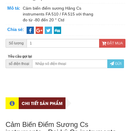
Mô tả:
Cảm biến điểm sương Hãng Cs
instruments FA 510 / FA 515 với thang
đo từ -80 đến 20 ° Ctd
Chia sẻ:
Số lượng
ĐẶT MUA
Yêu cầu gọi lại
số điện thoại
GỬI
CHI TIẾT SẢN PHẨM
Cảm Biến Điểm Sương Cs