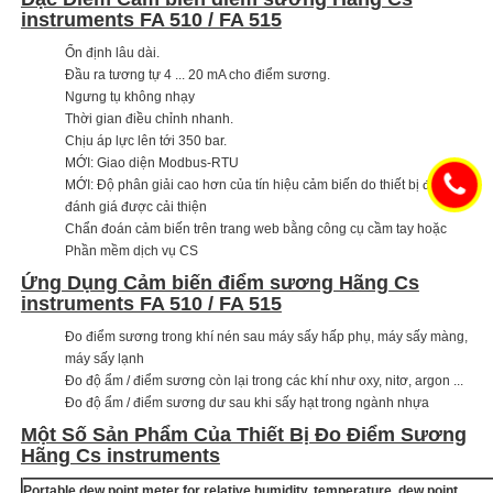
instruments FA 510 / FA 515
Ổn định lâu dài.
Đầu ra tương tự 4 ... 20 mA cho điểm sương.
Ngưng tụ không nhạy
Thời gian điều chỉnh nhanh.
Chịu áp lực lên tới 350 bar.
MỚI: Giao diện Modbus-RTU
MỚI: Độ phân giải cao hơn của tín hiệu cảm biến do thiết bị điện tử
đánh giá được cải thiện
Chẩn đoán cảm biến trên trang web bằng công cụ cầm tay hoặc
Phần mềm dịch vụ CS
Ứng Dụng Cảm biến điểm sương Hãng Cs
instruments FA 510 / FA 515
Đo điểm sương trong khí nén sau máy sấy hấp phụ, máy sấy màng,
máy sấy lạnh
Đo độ ẩm / điểm sương còn lại trong các khí như oxy, nitơ, argon ...
Đo độ ẩm / điểm sương dư sau khi sấy hạt trong ngành nhựa
Một Số Sản Phẩm Của Thiết Bị Đo Điểm Sương
Hãng Cs instruments
Portable dew point meter for relative humidity, temperature, dew point