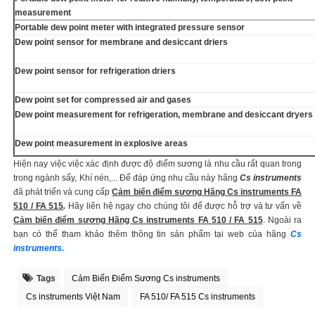
measurement
Portable dew point meter with integrated pressure sensor
Dew point sensor for membrane and desiccant driers
Dew point sensor for refrigeration driers
Dew point set for compressed air and gases
Dew point measurement for refrigeration, membrane and desiccant dryers
Dew point measurement in explosive areas
Hiện nay việc việc xác định được độ điểm sương là nhu cầu rất quan trong
trong ngành sấy, Khí nén,... Để đáp ứng nhu cầu này hãng
Cs instruments
đã phát triển và cung cấp
Cảm biến điểm sương Hãng Cs instruments FA
510 / FA 515
.
Hãy liên hệ ngay cho chúng tôi để được hỗ trợ và tư vấn về
Cảm biến điểm sương Hãng Cs instruments FA 510 / FA 515
. Ngoài ra
bạn có thể tham khảo thêm thông tin sản phẩm tại web của hãng
Cs
instruments.
Tags
Cảm Biến Điểm Sương Cs instruments
Cs instruments Việt Nam
FA 510/ FA 515 Cs instruments