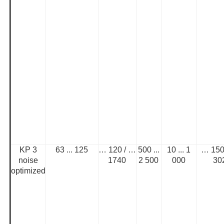
KP 3
63 ... 125
… 120 / …
500 ...
10 ... 1
… 150
noise
1740
2 500
000
30
optimized