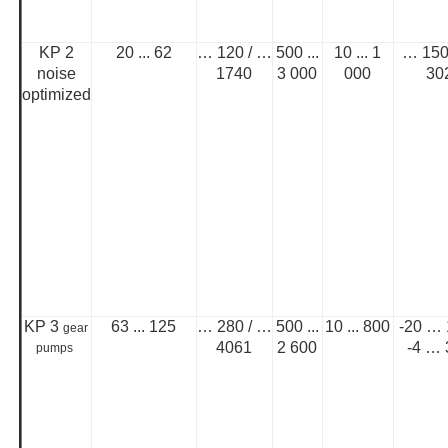
KP 2
20 ... 62
… 120 / …
500 ...
10 ... 1
… 150
noise
1740
3 000
000
30
optimized
KP 3
63 ... 125
… 280 / …
500 ...
10 ... 800
-20 … 
gear
4061
2 600
-4 …
pumps