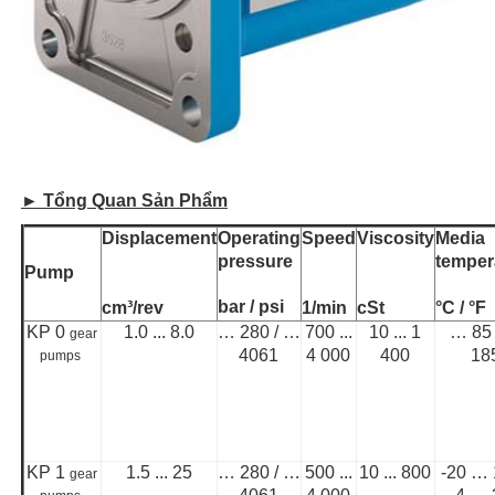
►
Tổng Quan Sản Phẩm
Displacement
Operating
Speed
Viscosity
Media
pressure
temper
Pump
bar / psi
cm³/rev
1/min
cSt
°C / °F
KP 0
1.0 ... 8.0
… 280 / …
700 ...
10 ... 1
… 85
gear
4061
4 000
400
18
pumps
KP 1
1.5 ... 25
… 280 / …
500 ...
10 ... 800
-20 … 
gear