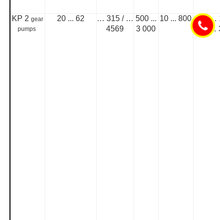
KP 2
20 ... 62
… 315 / …
500 ...
10 ... 800
-20 … 
gear
4569
3 000
-4 …
pumps