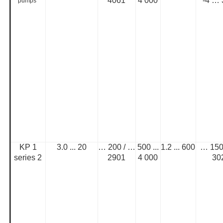
4061
4 000
-4 …
pumps
KP 1
3.0 ... 20
… 200 / …
500 ...
1.2 ... 600
… 150
series 2
2901
4 000
30