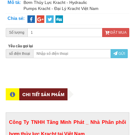
Mô tả:
Bơm Thủy Lực Kracht - Hydraulic
Pumps Kracht - Đại Lý Kracht Việt Nam
Chia sẻ:
Số lượng
ĐẶT MUA
Yêu cầu gọi lại
số điện thoại
GỬI
CHI TIẾT SẢN PHẨM
Công Ty TNHH Tăng Minh Phát _ Nhà Phân phối
bơm thủy lực Kracht tại Việt Nam