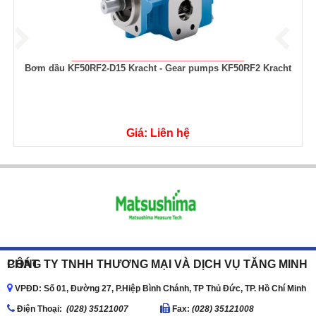
Bơm bánh răng KP2 - Bơm bánh răng KP3 - High pressure gear
pumps KP 2 / KP 3
Giá: Liên hệ
CÔNG TY TNHH THƯƠNG MẠI VÀ DỊCH VỤ TĂNG MINH PHÁT
VPĐD: Số 01, Đường 27, P.Hiệp Bình Chánh, TP Thủ Đức, TP. Hồ Chí Minh
Ðiện Thoại:
(028) 35121007
Fax:
(028) 35121008