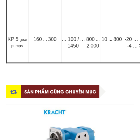
KP 5
160 ... 300
… 100 / …
800 ...
10 ... 800
-20 … 
gear
1450
2 000
-4 …
pumps
SẢN PHẨM CÙNG CHUYÊN MỤC