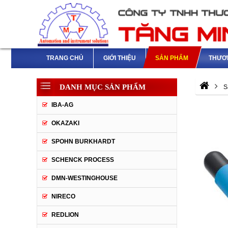
TRANG CHỦ
GIỚI THIỆU
SẢN PHẨM
THƯƠ
DANH MỤC SẢN PHẨM
S
IBA-AG
OKAZAKI
SPOHN BURKHARDT
SCHENCK PROCESS
DMN-WESTINGHOUSE
NIRECO
REDLION