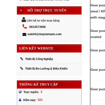
Gear pum
HỖ TRỢ TRỰC TUYẾN
steel / K
with mag
Liên hệ tư vấn mua hàng
0914573068
Gear pum
sale04@tmpvietnam.com
coated
LIÊN KẾT WEBSITE
Gear pum
Thiết Bị Công Nghiệp
Thiết Bị Đo Lường & Điều Khiển
Gear pum
THỐNG KÊ TRUY CẬP
Gear pum
3
Trực tuyến:
521
Hôm nay: