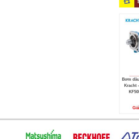
KRACHT VIỆT NAM - ĐẠI
Bơm dầu KF50RF2-D15
Bơm bán
LÝ KRACHT TẠI VIỆT
Kracht - Gear pumps
Bơm bán
NAM - NHÀ PHÂN PHỐI
KF50RF2 Kracht
High p
KRACHT TẠI VIỆT NAM
pumps 
Giá: Liên hệ
Giá: Liên hệ
Giá