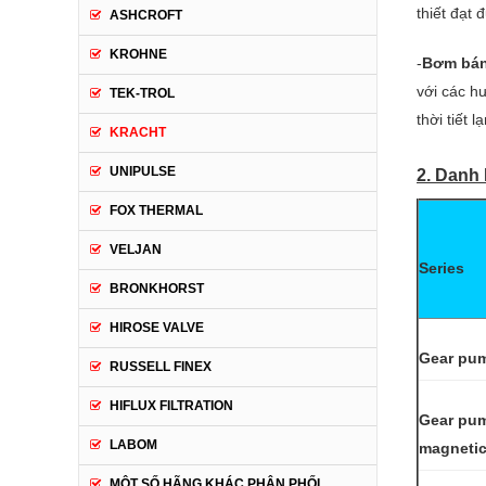
thiết đạt
ASHCROFT
KROHNE
-
Bơm bán
với các h
TEK-TROL
thời tiết
KRACHT
UNIPULSE
2. Danh
FOX THERMAL
VELJAN
Series
BRONKHORST
HIROSE VALVE
Gear pu
RUSSELL FINEX
HIFLUX FILTRATION
Gear pum
LABOM
magnetic
MỘT SỐ HÃNG KHÁC PHÂN PHỐI