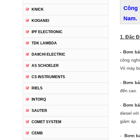
Công 
KNICK
Nam.
KOGANEI
IPF ELECTRONIC
1. Đặc 
TDK LAMBDA
- Bơm bá
DAIICHI ELECTRIC
công nghi
AS SCHOELER
Vỏ máy bơ
CS INSTRUMENTS
-
Bơm bá
RIELS
đến cao.
INTORQ
-
Bơm bá
SAUTER
diesel vớ
giảm áp.
COMET SYSTEM
CEMB
-
Bơm bá