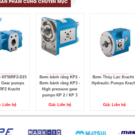
SẢN PHẨM CÙNG CHUYÊN MỤC
h răng KP2 -
Bơm Thủy Lực Kracht -
KRACHT VIỆT NAM - Đ
h răng KP3 -
Hydraulic Pumps Kracht
LÝ KRACHT TẠI VIỆT
ressure gear
NAM - NHÀ PHÂN PHỐ
KP 2 / KP 3
KRACHT TẠI VIỆT NA
: Liên hệ
Giá: Liên hệ
Giá: Liên hệ