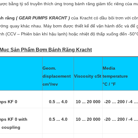
 được bằng tỷ số truyền thích ứng trong bánh răng giảm tốc riêng của
h răng
( GEAR PUMPS KRACHT )
của Kracht có dầu bôi trơn với c
ướng quay khác nhau. Máy bơm được thiết kế để vận hành dốc và để gắ
 lạnh (CCV – Phiên bản khí hậu lạnh) hoặc nhiệt độ thấp xuống đến -50°
 Mục Sản Phẩm Bơm Bánh Răng Kracht
Geom.
Media
displacement
Viscosity cSt
temperature
cm³/rev
°C / °F
mps KF 0
0.5 ... 4.0
10 ... 20 000
-20 … 200 / -4 …
ps KF 0 with
0.5 ... 4.0
10 ... 20 000
-20 … 200 / -4 …
 coupling