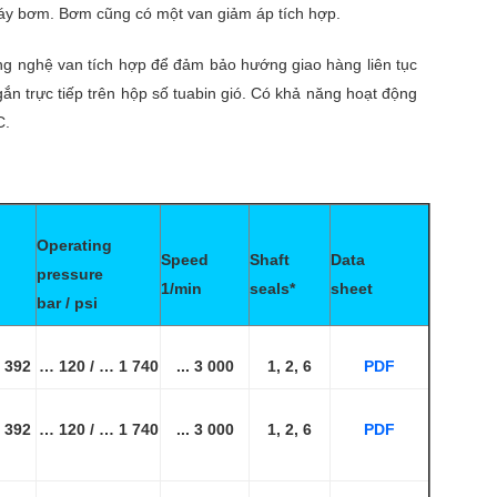
 máy bơm. Bơm cũng có một van giảm áp tích hợp.
ông nghệ van tích hợp để đảm bảo hướng giao hàng liên tục
n trực tiếp trên hộp số tuabin gió. Có khả năng hoạt động
C.
Operating
Speed
Shaft
Data
pressure
1/min
seals*
sheet
bar / psi
 392
… 120 / … 1 740
... 3 000
1, 2, 6
PDF
 392
… 120 / … 1 740
... 3 000
1, 2, 6
PDF