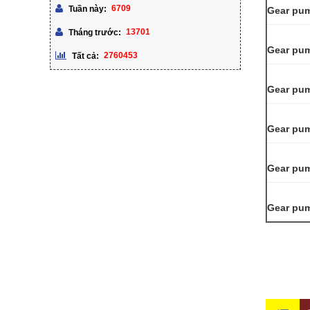
6709
Tuần này:
Gear pu
13701
Tháng trước:
Gear pu
2760453
Tất cả:
Gear pu
Gear pu
Gear pum
Gear pu