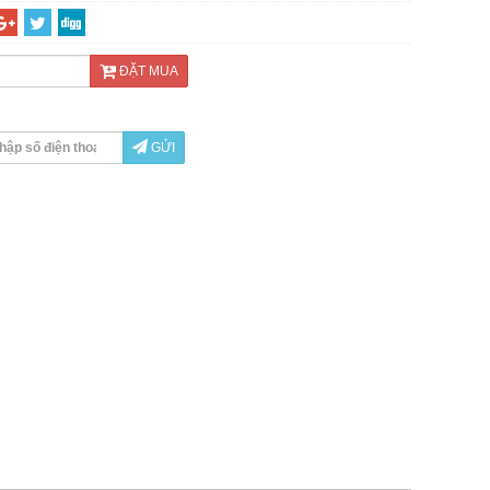
ĐẶT MUA
GỬI