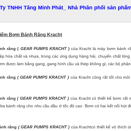
Ty TNHH Tăng Minh Phát_ Nhà Phân phối sản phẩ
Điểm Bơm Bánh Răng Kracht
nh răng (
GEAR PUMPS KRACHT
)
của Kracht là máy bơm bánh ră
ệp hóa chất và nhựa, trong các ứng dụng hàng hải, chuyển chất lỏng n
m được làm bằng gang, gang hình cầu và thép không gỉ, các bộ phận 
nh răng
( GEAR PUMPS KRACHT )
của Kracht cũng rất tốt cho môi
nh răng
( GEAR PUMPS KRACHT )
của Kracht có thiết kế bơm rất
i ba bánh răng cho nhu cầu dầu ở tốc độ cao. Bơm có hai kết nối hút
nh răng
( GEAR PUMPS KRACHT )
của Krachtcó thiết kế vỏ thích 