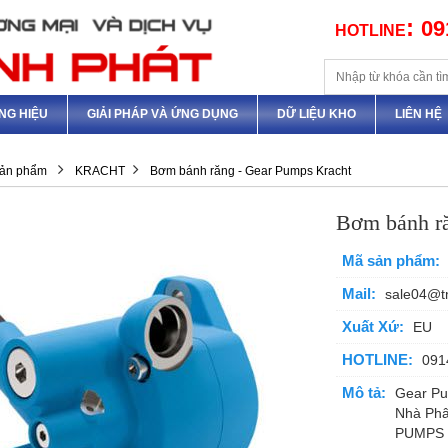
:
09
HOTLINE
NG HIỆU
GIẢI PHÁP VÀ ỨNG DỤNG
DỮ LIỆU KHO
LIÊN HỆ
ản phẩm
KRACHT
Bơm bánh răng - Gear Pumps Kracht
Bơm bánh ră
Mã sản phẩm:
Mail:
sale04@t
Xuất Xứ:
EU
HOTLINE:
091
Mô tả:
Gear Pum
Nhà Phâ
PUMPS