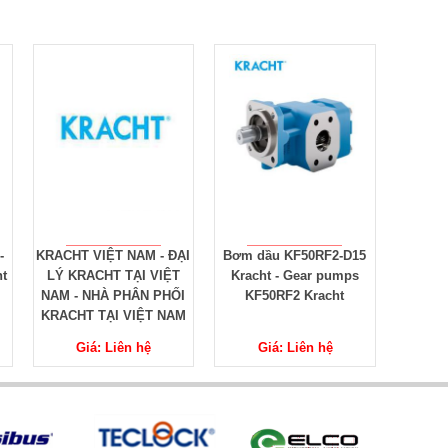
ẠI
Bơm dầu KF50RF2-D15
Bơm bánh răng KP2 -
Bơm Th
Kracht - Gear pumps
Bơm bánh răng KP3 -
Hydrau
I
KF50RF2 Kracht
High pressure gear
M
pumps KP 2 / KP 3
Giá: Liên hệ
Giá: Liên hệ
G