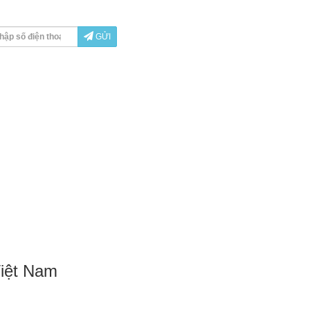
GỬI
Việt Nam