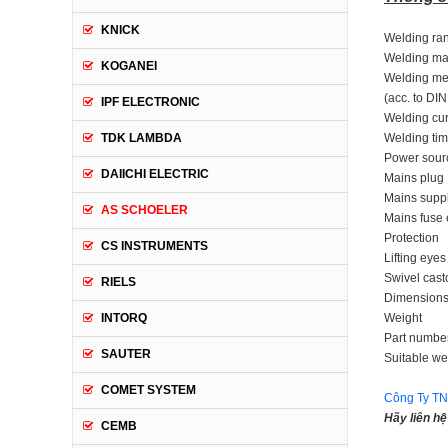
KNICK
Welding ra
Welding mat
KOGANEI
Welding me
(acc. to DI
IPF ELECTRONIC
Welding cur
TDK LAMBDA
Welding ti
Power sour
DAIICHI ELECTRIC
Mains plug
Mains supp
AS SCHOELER
Mains fuse 
Protection
CS INSTRUMENTS
Lifting eyes
Swivel casto
RIELS
Dimensions
INTORQ
Weight
Part numbe
SAUTER
Suitable we
COMET SYSTEM
Công Ty TN
Hãy liên hệ
CEMB