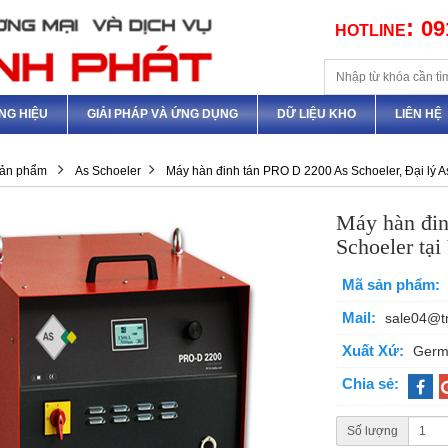
:
09
HOTLINE
NG HIỆU
GIẢI PHÁP VÀ ỨNG DỤNG
DỮ LIỆU KHO
LIÊN HỆ
ản phẩm
As Schoeler
Máy hàn đinh tán PRO D 2200 As Schoeler, Đại lý A
Máy hàn đin
Schoeler tạ
Mã sản phẩm:
Mail:
sale04@t
Xuất Xứ:
Germ
Chia sẻ:
Số lượng