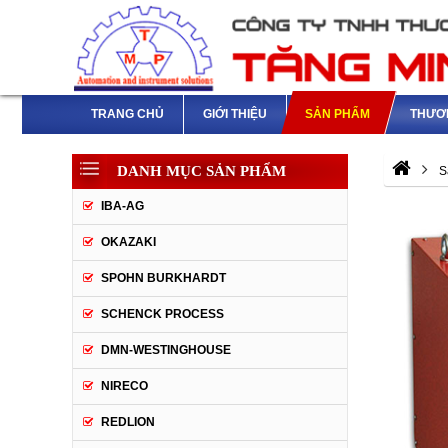
TRANG CHỦ
GIỚI THIỆU
SẢN PHẨM
THƯƠ
DANH MỤC SẢN PHẨM
S
IBA-AG
OKAZAKI
SPOHN BURKHARDT
SCHENCK PROCESS
DMN-WESTINGHOUSE
NIRECO
REDLION