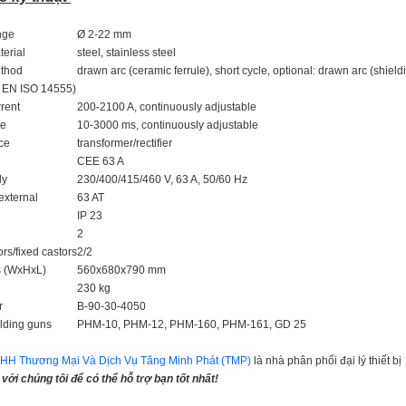
nge
Ø 2-22 mm
erial
steel, stainless steel
thod
drawn arc (ceramic ferrule), short cycle, optional: drawn arc (shield
N EN ISO 14555)
rent
200-2100 A, continuously adjustable
me
10-3000 ms, continuously adjustable
ce
transformer/rectifier
CEE 63 A
ly
230/400/415/460 V, 63 A, 50/60 Hz
external
63 AT
IP 23
2
rs/fixed castors
2/2
 (WxHxL)
560x680x790 mm
230 kg
r
B-90-30-4050
lding guns
PHM-10, PHM-12, PHM-160, PHM-161, GD 25
HH Thương Mại Và Dịch Vụ Tăng Minh Phát (TMP)
là nhà phân phối đại lý thiết b
 với chúng tôi để có thể hỗ trợ bạn tốt nhất!