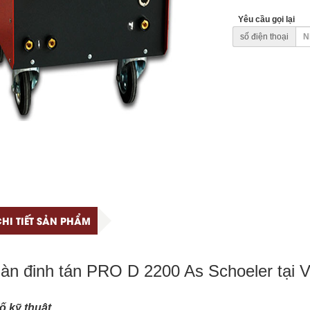
Yêu cầu gọi lại
số điện thoại
HI TIẾT SẢN PHẨM
àn đinh tán PRO D 2200 As Schoeler tại 
ố kỹ thuật