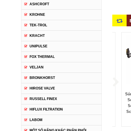
ASHCROFT
KROHNE
TEK-TROL
KRACHT
UNIPULSE
FOX THERMAL
VELJAN
BRONKHORST
HIROSE VALVE
Máy Hàn Đinh Tán PRO-C
Súng hàn Đinh tán As
Súng hà
RUSSELL FINEX
900 As schoeler- PRO-C
Schoeler, GD 25 As
Schoel
900 Dai lý As schoeler
Schoeler, đại lý As
Schoel
HIFLUX FILTRATION
vietnam
schoeler tại vietnam
Schoele
LABOM
Giá: Liên hệ
Giá: Liên hệ
Giá
MỘT SỐ HÃNG KHÁC PHÂN PHỐI