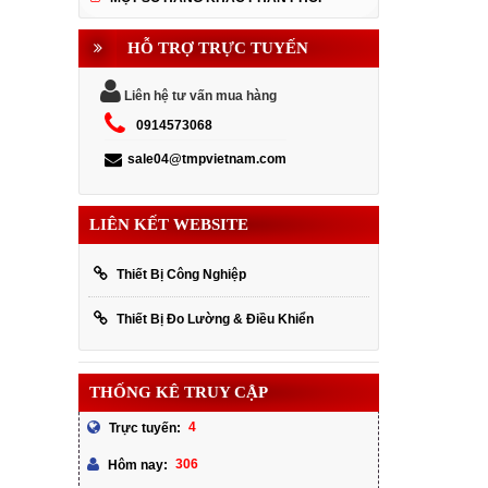
HỖ TRỢ TRỰC TUYẾN
Liên hệ tư vấn mua hàng
0914573068
sale04@tmpvietnam.com
LIÊN KẾT WEBSITE
Thiết Bị Công Nghiệp
Thiết Bị Đo Lường & Điều Khiển
THỐNG KÊ TRUY CẬP
4
Trực tuyến:
306
Hôm nay: