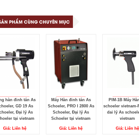
SẢN PHẨM CÙNG CHUYÊN MỤC
n đinh tán As
Máy Hàn đinh tán As
PIM-1B Máy Hàn As
er, GD 19 As
Schoeler, PRO I 2800 As
schoeler vietnam-PIM-
er, Đại lý As
Schoeler, Đại lý As
dai lý As schoeler tại
r tại vietnam
Schoeler tại vietnam
vietnam
: Liên hệ
Giá: Liên hệ
Giá: Liên hệ