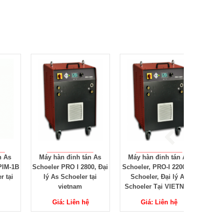
Máy hàn đinh tán As
Máy hàn đinh tán As
GD-22 đ
1B
Schoeler PRO I 2800, Đại
Schoeler, PRO-I 2200 As
Bolte-S
lý As Schoeler tại
Schoeler, Đại lý As
Schoe
vietnam
Schoeler Tại VIETNAM
Giá: Liên hệ
Giá: Liên hệ
G