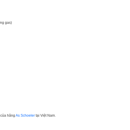
ing gas)
ị của hãng
As Schoeler
tại Việt Nam.