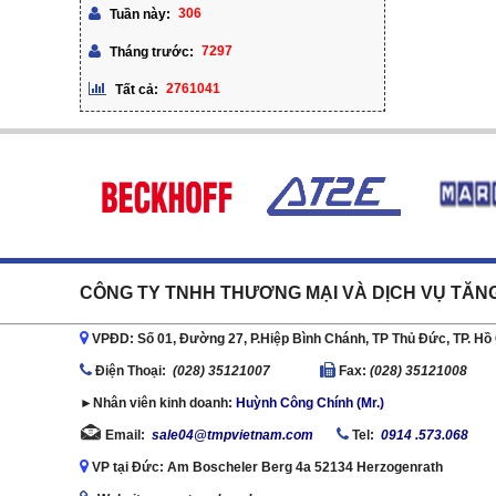
306
Tuần này:
7297
Tháng trước:
2761041
Tất cả:
CÔNG TY TNHH THƯƠNG MẠI VÀ DỊCH VỤ TĂN
VPĐD: Số 01, Đường 27, P.Hiệp Bình Chánh, TP Thủ Đức, TP. Hồ
Ðiện Thoại:
(028) 35121007
Fax:
(028) 35121008
►Nhân viên kinh doanh:
Huỳnh Công Chính (Mr.)
Email:
sale04@tmpvietnam.com
Tel:
0914 .573.068
VP tại Đức: Am Boscheler Berg 4a 52134 Herzogenrath