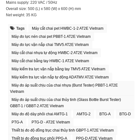
Mains supply: 220 VAC / 50Hz
Overall size: 500 (L) x 580 (W) x 600 (H) mm
Net weight: 35 KG
Tags
Máy cắt chai pet HWBC-1-2 AT2E Vietnam
Máy đo lực nén chai pet PBBT-1 AT2E Vietnam
Máy đo lực vặn nắp chai TMV5 AT2E Vietnam
Máy cắt chai nhựa tự động HWBC-2 AT2E Vietnam
Máy cắt chai bằng tay HWBC-1 AT2E Vietnam
Máy kiểm tra lực vặn nắp bằng tay TMV5 AT2E Vietnam
Máy kiểm tra lực vặn nắp tự động ADATMV AT2E Vietnam
Máy đo áp suất chịu của chai nhựa (Burst Tester) PBBT-1 AT2E
Vietnam
Máy đo áp suất chịu của chai thủy tinh (Glass Bottle Burst Tester)
GBBT-1 / GBBT-2 AT2E Vietnam
Máy đo độ dày phôi chai AMTG-1
AMTG-2
BTG-A
BTG-D
PTG-A
PTG-D - AT2E Vietnam
Thiết bị đo độ đồng trục chai thủy tinh GBPT-1 AT2E Vietnam
Thiết bị đo đồng trục phôi PPG-A
PPG-D AT2E Vietnam