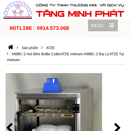
MENU
0914.573.068
HOTLINE:
Sản phẩm
AT2E
HWBC-2 Hot Wire Bottle CutterAT2E vietnam-HWBC-2 Đại Lý AT2E Tại
Vietnam