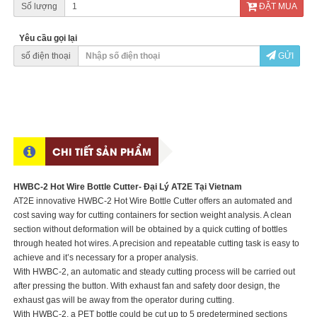
Số lượng
ĐẶT MUA
Yêu cầu gọi lại
số điện thoại
GỬI
CHI TIẾT SẢN PHẨM
HWBC-2
Hot Wire Bottle Cutter- Đại Lý AT2E Tại Vietnam
AT2E innovative HWBC-2 Hot Wire Bottle Cutter offers an automated and
cost saving way for cutting containers for section weight analysis. A clean
section without deformation will be obtained by a quick cutting of bottles
through heated hot wires. A precision and repeatable cutting task is easy to
achieve and it’s necessary for a proper analysis.
With HWBC-2, an automatic and steady cutting process will be carried out
after pressing the button. With exhaust fan and safety door design, the
exhaust gas will be away from the operator during cutting.
With HWBC-2, a PET bottle could be cut up to 5 predetermined sections