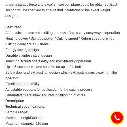
under a steady force and excellent section plane could be obtained. Each
section will be checked to ensure that it conforms to the exact weight
assigned.
Features:
Automatic and accurate cutting process offers a very easy way of operation
Heating power / Standby power / Cutting speed / Return speed of wire /
Cutting delay are adjustable
Energy saving design
Durable stainless steel design
Touching screen offers easy and user-friendly operation
Up to 5 sections cut and suitable for up to 2 L bottle
Safety door and exhaust fan design which exhausts gases away from the
operator
Excellent repeatability
Adjustable supports for bottles during the cutting process
Graduated rulers allow accurate positioning of wires
Description
Technical specifications:
Sample range:
Maximum height360 mm
Maximum diameter 110 mm