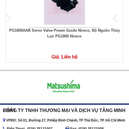
PG1800AAB Servo Valve Power Guide Nireco, Bộ Nguồn Thủy
Lực PG1800 Nireco
Giá: Liên hệ
CÔNG TY TNHH THƯƠNG MẠI VÀ DỊCH VỤ TĂNG MINH PHÁT
VPĐD: Số 01, Đường 27, P.Hiệp Bình Chánh, TP Thủ Đức, TP. Hồ Chí Minh
Ðiện Thoại:
(028) 35121007
Fax:
(028) 35121008