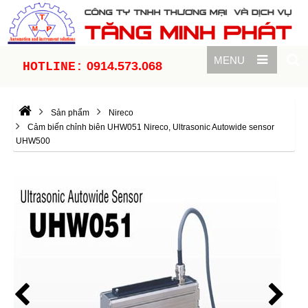
MENU
0914.573.068
HOTLINE:
Sản phẩm
Nireco
Cảm biến chỉnh biên UHW051 Nireco, Ultrasonic Autowide sensor
UHW500