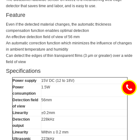
detector that saves time and labor, and is easy to use.
Feature
Even if the detected material changes, the automatic thickness
compensation function enables optimal detection
An effective detection field of view of 56 mm
An automatic correction function which minimizes the influence of changes
in ambient temperature and humidity
Can detect the edges of thin transparent films (3 μm or greater) over a wide
field of view
Specifications
Power supply
15V DC (12 to 18V)
Power
1.5W
consumption
Detection field
56mm
of view
Linearity
±0.2mm
Detection
228kHz
output
Linearity
Within ± 0.2 mm
Ultrasonic
223kHz