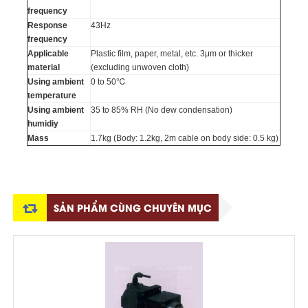
frequency
Response
43Hz
frequency
Applicable
Plastic film, paper, metal, etc. 3μm or thicker
material
(excluding unwoven cloth)
Using ambient
0 to 50℃
temperature
Using ambient
35 to 85% RH (No dew condensation)
humidiy
Mass
1.7kg (Body: 1.2kg, 2m cable on body side: 0.5 kg)
SẢN PHẨM CÙNG CHUYÊN MỤC