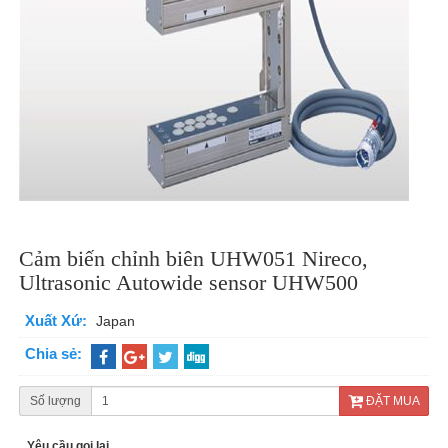
Cảm biến chỉnh biên UHW051 Nireco,
Ultrasonic Autowide sensor UHW500
Xuất Xứ:
Japan
Chia sẻ:
Số lượng
ĐẶT MUA
Yêu cầu gọi lại